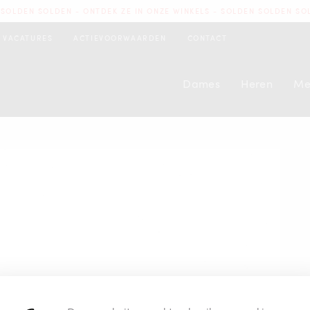
SOLDEN SOLDEN - ONTDEK ZE IN ONZE WINKELS - SOLDEN SOLDEN SO
VACATURES
ACTIEVOORWAARDEN
CONTACT
Dames
Heren
Me