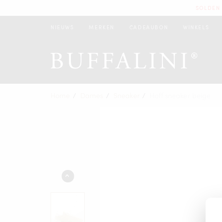
SOLDEN 
NIEUWS
MERKEN
CADEAUBON
WINKELS
Home
Dames
Sneaker
Hoff sneaker beige