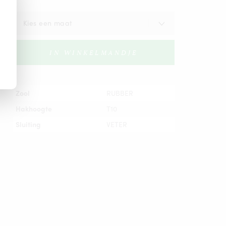
IN WINKELMANDJE
Zool
RUBBER
Hakhoogte
T10
Sluiting
VETER