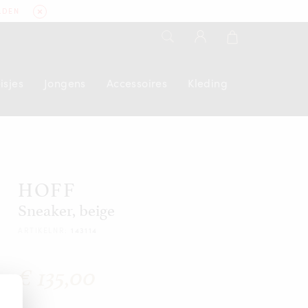
LDEN
isjes
Jongens
Accessoires
Kleding
HOFF
Sneaker, beige
ARTIKELNR:
143114
€ 135,00