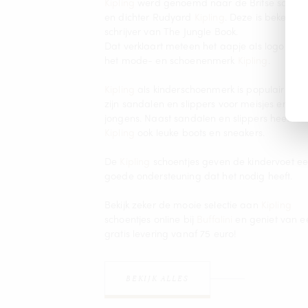
Kipling
werd genoemd naar de Britse schrijv
en dichter Rudyard
Kipling
. Deze is bekend a
schrijver van The Jungle Book.
Dat verklaart meteen het aapje als logo van
het mode- en schoenenmerk
Kipling
.
Kipling
als kinderschoenmerk is populair om
zijn sandalen en slippers voor meisjes en
jongens. Naast sandalen en slippers heeft
Kipling
ook leuke boots en sneakers.
De
Kipling
schoentjes geven de kindervoet e
goede ondersteuning dat het nodig heeft.
Bekijk zeker de mooie selectie aan
Kipling
schoentjes online bij
Buffalini
en geniet van e
gratis levering vanaf 75 euro!
BEKIJK ALLES