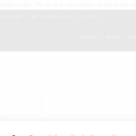
SOLDEN SOLDEN - ONTDEK ZE IN ONZE WINKELS - SOLDEN SOLDEN SO
VACATURES
ACTIEVOORWAARDEN
CONTACT
Dames
Heren
Me
in