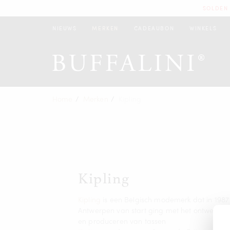
SOLDEN 
NIEUWS
MERKEN
CADEAUBON
WINKELS
Home
Merken
Kipling
Kipling
Kipling
is een Belgisch modemerk dat in 1987 
Antwerpen van start ging met het ontwerpen
en produceren van tassen