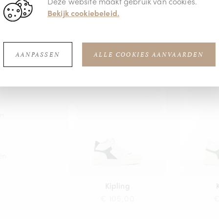
Deze website maakt gebruik van cookies.
er
ls
Bekijk cookiebeleid.
Kipling
€ 99,95
€
AANPASSEN
ALLE COOKIES AANVAARDEN
en
en
Kipling
€ 105,00
€